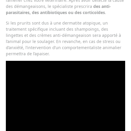
l’amener chez votre vétérinaire. Après avoir détecté la cause
des démangeaisons, le spécialiste prescrira
des anti-
parasitaires, des antibiotiques ou des corticoïdes
.
Si les prurits sont dus à une dermatite atopique, un
traitement spécifique incluant des shampoings, des
lingettes et des crèmes anti-démangeaison sera apporté à
l’animal pour le soulager. En revanche, en cas de stress ou
d’anxiété, l’intervention d’un comportementaliste animalier
permettra de l’apaiser.