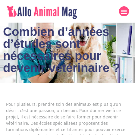
Combien d’années
d’études sont
nécessaires pour
devenir vétérinaire ?
Pour plusieurs, prendre soin des animaux est plus qu’un
désir : c’est une passion, un besoin. Pour donner vie à ce
projet, il est nécessaire de se faire former pour devenir
vétérinaire. Des écoles spécialisées proposent des
formations diplômantes et certifiantes pour pouvoir exercer