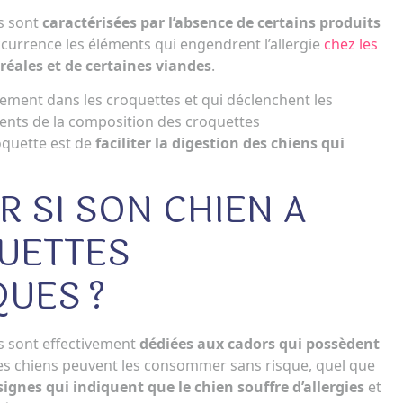
s sont
caractérisées par l’absence de certains produits
occurrence les éléments qui engendrent l’allergie
chez les
réales et de certaines viandes
.
llement dans les croquettes et qui déclenchent les
sents de la composition des croquettes
roquette est de
faciliter la digestion des chiens qui
 SI SON CHIEN A
UETTES
UES ?
s sont effectivement
dédiées aux cadors qui possèdent
 les chiens peuvent les consommer sans risque, quel que
signes qui indiquent que le chien souffre d’allergies
et