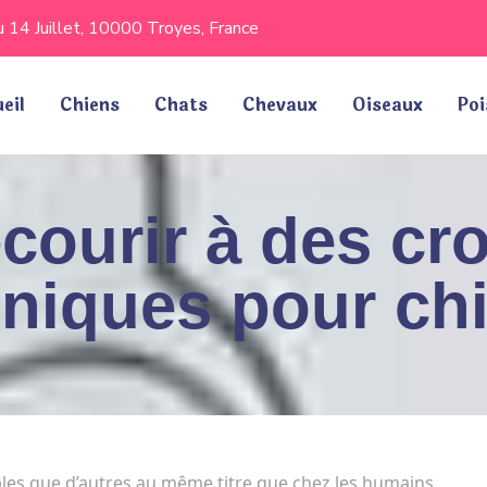
 14 Juillet, 10000 Troyes, France
eil
Chiens
Chats
Chevaux
Oiseaux
Poi
courir à des cr
niques pour ch
ibles que d’autres au même titre que chez les humains.