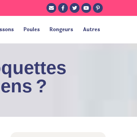
ssons
Poules
Rongeurs
Autres
oquettes
iens ?