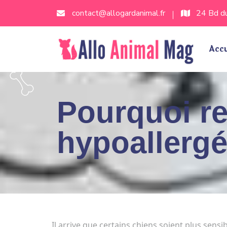
contact@allogardanimal.fr
24 Bd du
Accu
Pourquoi re
hypoallergé
Il arrive que certains chiens soient plus sens