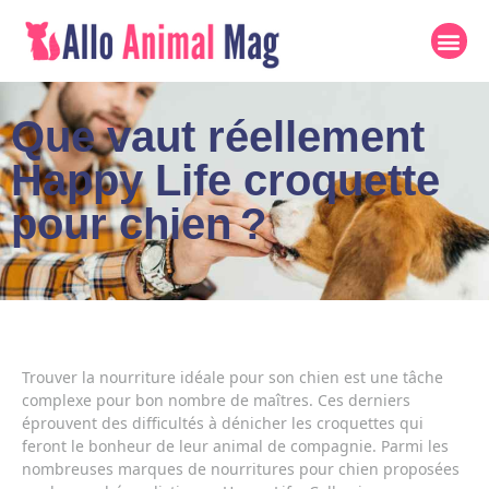
Que vaut réellement
Happy Life croquette
pour chien ?
Trouver la nourriture idéale pour son chien est une tâche
complexe pour bon nombre de maîtres. Ces derniers
éprouvent des difficultés à dénicher les croquettes qui
feront le bonheur de leur animal de compagnie. Parmi les
nombreuses marques de nourritures pour chien proposées