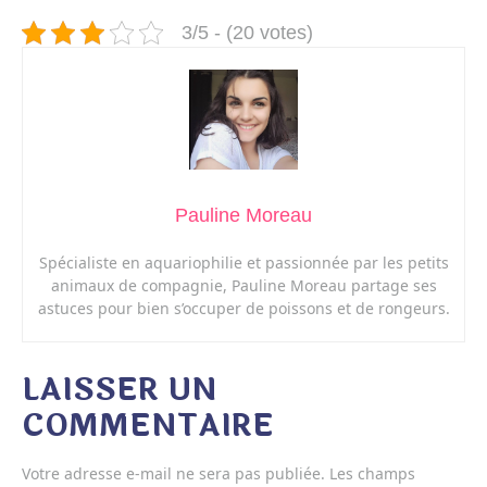
3/5 - (20 votes)
Pauline Moreau
Spécialiste en aquariophilie et passionnée par les petits
animaux de compagnie, Pauline Moreau partage ses
astuces pour bien s’occuper de poissons et de rongeurs.
LAISSER UN
COMMENTAIRE
Votre adresse e-mail ne sera pas publiée.
Les champs