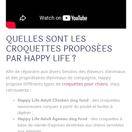
QUELLES SONT LES
CROQUETTES PROPOSÉES
PAR HAPPY LIFE ?
Afin de répondre aux divers besoins des éleveurs d’animaux
et des propriétaires d’animaux de compagnie, Happy
propose différents types de
croquettes pour chiens
. Vous
retrouverez :
Happy Life Adult Chicken dog food
: des croquettes
savoureuses conçues à partir du poulet et faciles à
digérer ;
Happy Life Adult Agneau dog food
: des croquettes à
base de viande d’agneau destinées aux chiens sensibles
aux aliments ;