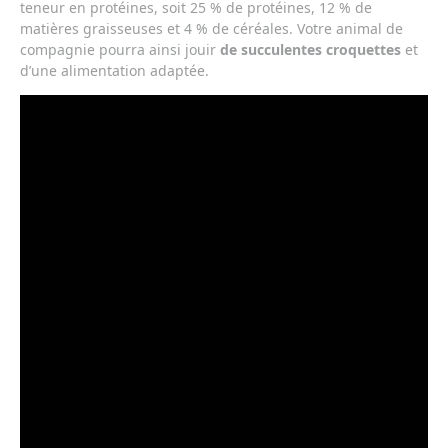
teneur en protéines, soit 25 % de protéines, 12 % de
matières graisseuses et 4 % de céréales. Votre animal de
compagnie pourra ainsi jouir
de succulentes croquettes
et
d’une alimentation adaptée.