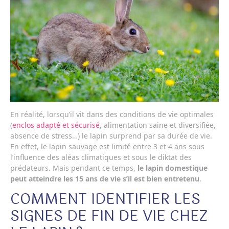
En réalité, lorsqu’il vit dans des conditions de vie optimales
(
enclos adapté et sécurisé
, alimentation saine et diversifiée,
absence de stress…) le lapin surprend par sa durée de vie.
En effet, le lapin sauvage est limité entre 3 et 4 ans sous
l’influence des aléas climatiques et sous le diktat des
prédateurs. Mais pendant ce temps,
le lapin domestique
peut atteindre les 15 ans de vie s’il est bien entretenu
.
COMMENT IDENTIFIER LES
SIGNES DE FIN DE VIE CHEZ